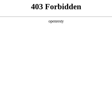
企业业务
个人业务
了解我们
投资者
>
轨道交通信息管理方案
站厅、车厢等轨道交通全场景，通过计算机视觉等人工智能技术与
物联
验
EN
Global